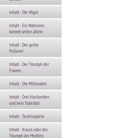
Inhalt - Die Vögel
Inhalt - Ein Wahnsinn
kommt selten allein
Inhalt - Der gelbe
Pullover
Inhalt - Der Triumph der
Frauen
Inhalt - Die Millionärin
Inhalt - Drei Hochzeiten
und kein Todesfall
Inhalt - Teufelsspiele
Inhalt - Knock oder der
Triumph der Medizin