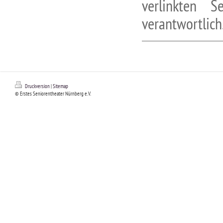
verlinkten S
verantwortlich
Druckversion
|
Sitemap
© Erstes Seniorentheater Nürnberg e.V.