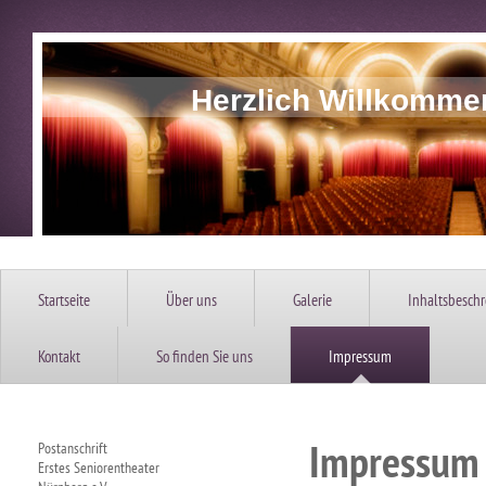
Herzlich Willkomme
Startseite
Über uns
Galerie
Inhaltsbesch
Kontakt
So finden Sie uns
Impressum
Impressum
Postanschrift
Erstes Seniorentheater